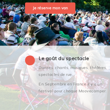
Je réserve mon van
Le goût du spectacle
Danses, chants, musiques, théâtres,
spectacles de rue...
En Septembre en France il y a un
festival pour chaque Moovecamper.