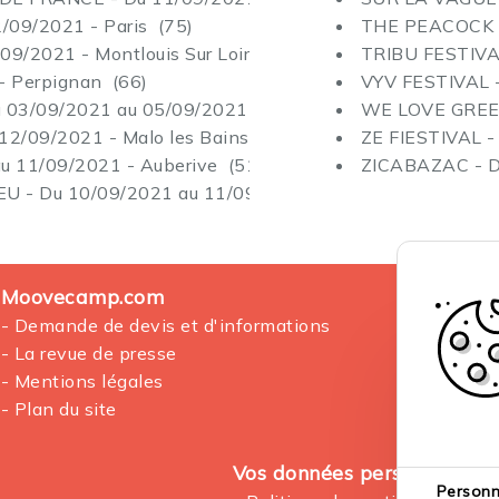
/09/2021 - Paris (75)
THE PEACOCK SO
/2021 - Montlouis Sur Loire (37)
TRIBU FESTIVAL
- Perpignan (66)
VYV FESTIVAL -
03/09/2021 au 05/09/2021 - Toul (54)
WE LOVE GREEN 
/09/2021 - Malo les Bains (59)
ZE FIESTIVAL -
 11/09/2021 - Auberive (51)
ZICABAZAC - Du
 Du 10/09/2021 au 11/09/2021 - Bourgoin Jallieu (38
Moovecamp.com
- Demande de devis et d'informations
- La revue de presse
- Mentions légales
- Plan du site
Vos données personnelles
Personn