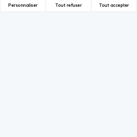
Personnaliser
Tout refuser
Tout accepter
Moovecamp.com
- Demande de devis et d'informations
- La revue de presse
- Mentions légales
- Plan du site
La location des vans aménagés
Conditions générales de vente et location
Conditions générales d'assurance
Vos données personnelles
- Politique de gestion des données personnelles